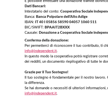
È possibile effettuare una donazione tramite bonifico
Dati Bancari:
Intestatario del conto:
Cooperativa Sociale independ
Banca:
Banca Polpolare dell’Alto Adige
IBAN:
IT 40 I 05856 58590 04057 1060 511
BIC/SWIFT:
BPAAIT2BXXX
Causale:
Donazione a Cooperativa Sociale independe
Conferma della donazione:
Per permetterci di riconoscere il tuo contributo, ti c
info@independent.it
.
In questo modo la cooperativa potrà registrare corrett
dei redditi, un documento riepilogativo di tutte le do
Grazie per il Tuo Sostegno!
Il tuo sostegno è fondamentale per il nostro lavoro. O
la differenza.
Se hai domande o necessiti di ulteriori informazioni,
info@independent.it
.