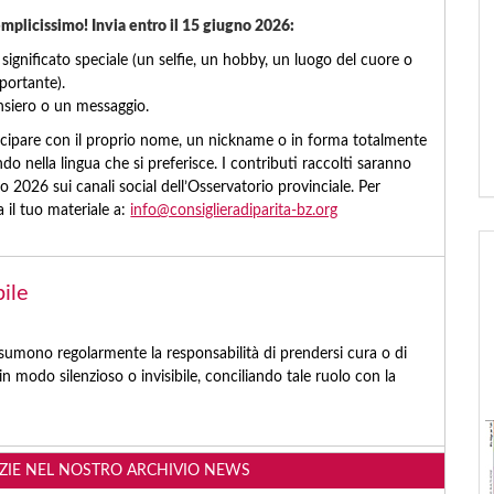
mplicissimo! Invia entro il 15 giugno 2026:
 significato speciale (un selfie, un hobby, un luogo del cuore o
ortante).
nsiero o un messaggio.
tecipare con il proprio nome, un nickname o in forma totalmente
do nella lingua che si preferisce. I contributi raccolti saranno
io 2026 sui canali social dell’Osservatorio provinciale. Per
a il tuo materiale a:
info@consiglieradiparita-bz.org
bile
sumono regolarmente la responsabilità di prendersi cura o di
n modo silenzioso o invisibile, conciliando tale ruolo con la
IZIE NEL NOSTRO ARCHIVIO NEWS