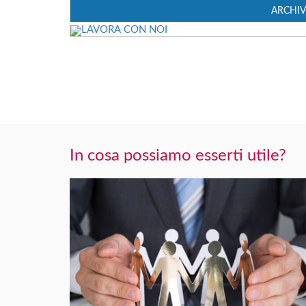
ARCHIV
In cosa possiamo esserti utile?