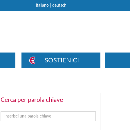
|
italiano
deutsch
SOSTIENICI
Cerca per parola chiave