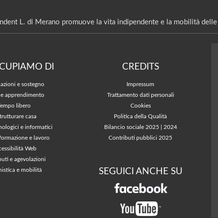
ndent L. di Merano promuove la vita indipendente e la mobilità delle 
CCUPIAMO DI
CREDITS
azioni e sostegno
Impressum
 e apprendimento
Trattamento dati personali
Tempo libero
Cookies
trutturare casa
Politica della Qualità
nologici e informatici
Bilancio sociale 2025
|
2024
 formazione e lavoro
Contributi pubblici 2025
essibilità Web
buti e agevolazioni
SEGUICI ANCHE SU
istica e mobilità