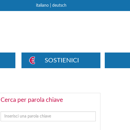
|
italiano
deutsch
SOSTIENICI
Cerca per parola chiave