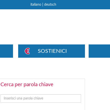
|
italiano
deutsch
SOSTIENICI
Cerca per parola chiave