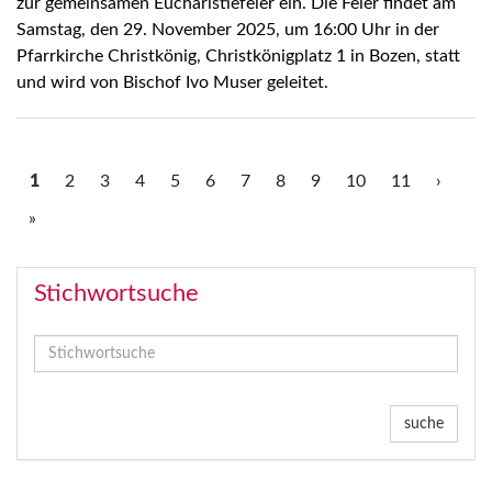
zur gemeinsamen Eucharistiefeier ein. Die Feier findet am
Samstag, den 29. November 2025, um 16:00 Uhr in der
Pfarrkirche Christkönig, Christkönigplatz 1 in Bozen, statt
und wird von Bischof Ivo Muser geleitet.
1
2
3
4
5
6
7
8
9
10
11
›
»
Stichwortsuche
suche