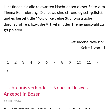
Hier finden sie alle relevanten Nachrichten dieser Seite zum
Thema Behinderung. Die News sind chronologisch gelistet
und es besteht die Möglichkeit eine Stichwortsuche
durchzuführen, bzw. die Artikel mit der Themenauswahl zu
gruppieren.
Gefundene News: 55
Seite 1 von 11
1
2
3
4
5
6
7
8
9
10
11
›
»
Tischtennis verbindet – Neues inklusives
Angebot in Bozen
23 JULI 2026