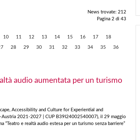
News trovate: 212
Pagina 2 di 43
10
11
12
13
14
15
16
17
18
27
28
29
30
31
32
33
34
35
36
ltà audio aumentata per un turismo
pe, Accessibility and Culture for Experiential and
alia-Austria 2021-2027 | CUP B39I24002540007), il 29 maggio
a “Teatro e realtà audio estesa per un turismo senza barriere”