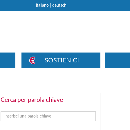
|
italiano
deutsch
SOSTIENICI
Cerca per parola chiave