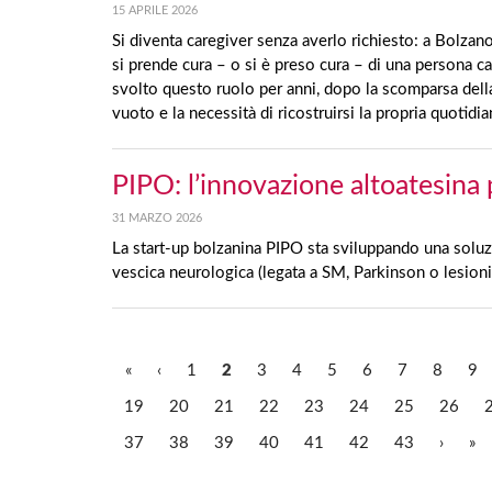
15 APRILE 2026
Si diventa caregiver senza averlo richiesto: a Bolzano
si prende cura – o si è preso cura – di una persona c
svolto questo ruolo per anni, dopo la scomparsa della
vuoto e la necessità di ricostruirsi la propria quotidia
PIPO: l’innovazione altoatesina 
31 MARZO 2026
La start-up bolzanina PIPO sta sviluppando una soluz
vescica neurologica (legata a SM, Parkinson o lesioni 
«
‹
1
2
3
4
5
6
7
8
9
19
20
21
22
23
24
25
26
37
38
39
40
41
42
43
›
»