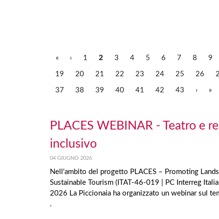
«
‹
1
2
3
4
5
6
7
8
9
19
20
21
22
23
24
25
26
37
38
39
40
41
42
43
›
»
PLACES WEBINAR - Teatro e rea
inclusivo
04 GIUGNO 2026
Nell'ambito del progetto PLACES – Promoting Landsca
Sustainable Tourism (ITAT-46-019 | PC Interreg It
2026 La Piccionaia ha organizzato un webinar sul tem
.