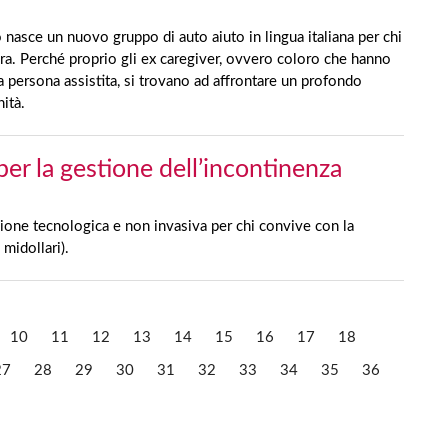
 nasce un nuovo gruppo di auto aiuto in lingua italiana per chi
ara. Perché proprio gli ex caregiver, ovvero coloro che hanno
 persona assistita, si trovano ad affrontare un profondo
nità.
per la gestione dell’incontinenza
ione tecnologica e non invasiva per chi convive con la
midollari).
10
11
12
13
14
15
16
17
18
27
28
29
30
31
32
33
34
35
36