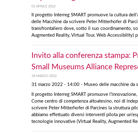
01 APRILE 2022
Il progetto Interreg SMART promuove la cultura dell'a
delle Macchine da scrivere Peter Mitterhofer di Parcin
transfrontaliero dove, sotto il suo coordinamento, sono
Augmented Reality, Virtual Tour, Web Accessibility) p
Invito alla conferenza stampa: 
Small Museums Alliance Represe
18 MARZO 2022
31 marzo 2022 - 14:00 - Museo delle macchine da sc
Il progetto Interreg SMART promuove l’innovazione, l’in
Come centro di competenza altoatesino, noi di inde
scrivere Peter Mitterhofer di Parcines la struttura pil
abbiamo effettuato diversi interventi pilota per un’es
tecnologie innovative (Virtual Reality, Augmented Real