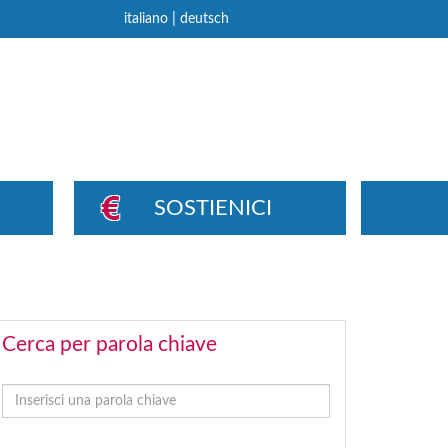
|
italiano
deutsch
SOSTIENICI
Cerca per parola chiave