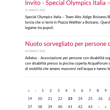
Invito - Special Olympics Itali
15 MARZO 2022
Special Olympics Italia – Team Alto Adige Bolzano/Boze
torcia che si terrà in Piazza Walther a Bolzano. Ques
legame tra popoli.
Nuoto sorvegliato per persone c
03 MARZO 2022
Adlatus - Associazione per persone con disabilità or
con disabilità presso la piscina coperta AcquaForum d
di mobilità che amano muoversi nell'acqua e hanno bi
«
‹
1
2
3
4
5
6
7
8
9
19
20
21
22
23
24
25
26
37
38
39
40
41
42
43
›
»