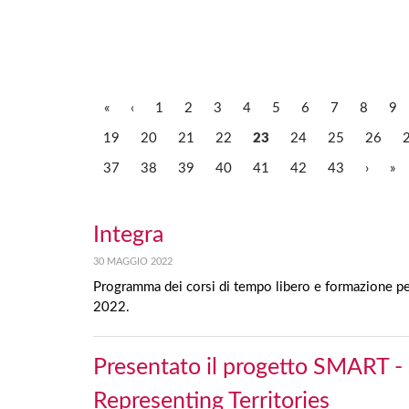
«
‹
1
2
3
4
5
6
7
8
9
19
20
21
22
23
24
25
26
37
38
39
40
41
42
43
›
»
Integra
30 MAGGIO 2022
Programma dei corsi di tempo libero e formazione pe
2022.
Presentato il progetto SMART -
Representing Territories