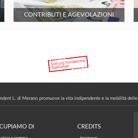
CONTRIBUTI E AGEVOLAZIONI
ndent L. di Merano promuove la vita indipendente e la mobilità delle 
CCUPIAMO DI
CREDITS
azioni e sostegno
Impressum