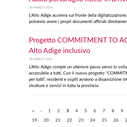
30 MARZO 2026
L’Alto Adige accelera sul fronte della digitalizzazione.
potranno avere i propri documenti ufficiali direttamen
Progetto COMMITMENT TO ACCE
Alto Adige inclusivo
30 MARZO 2026
L'Alto Adige compie un ulteriore passo verso lo svilu
accessibile a tutti. Con il nuovo progetto "COMMI
per tutti", residenti e ospiti avranno a disposizione inf
strutture e servizi in tutta la provincia.
«
‹
1
2
3
4
5
6
7
8
9
19
20
21
22
23
24
25
26