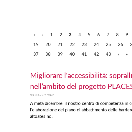
«
‹
1
2
3
4
5
6
7
8
9
19
20
21
22
23
24
25
26
37
38
39
40
41
42
43
›
»
Migliorare l'accessibilità: sopra
nell’ambito del progetto PLACE
30 MARZO 2026
A metà dicembre, il nostro centro di competenza in c
l'elaborazione del piano di abbattimento delle barrier
altoatesino.