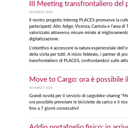
III Meeting transfrontaliero de
30 MARZO 2026
Il nostro progetto Interreg PLACES promuove la cultura 
partecipanti: Alto Adige, Vicenza, Carinzia e l'area di 
valorizzato attraverso misure mirate al miglioramento s
digitalizzazione.
L'obiettivo è accrescere la natura esperienziale dell'off
della visita per tutti. A inizio febbraio, i partner di 
transfrontaliero di PLACES, confrontandosi sulle attiv
Move to Cargo: ora è possibile il
30 MARZO 2026
Grandi novità per il servizio di cargobike-sharing "Mo
ora possibile prenotare le biciclette da carico e il n
fino a 7 giorni consecutivi!
Addio portafoglio fisico: in arriv