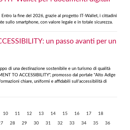
 Entro la fine del 2026, grazie al progetto IT-Wallet, i cittadini
te sullo smartphone, con valore legale e in totale sicurezza.
SSIBILITY: un passo avanti per un
ppo di una destinazione sostenibile e un turismo di qualità
TMENT TO ACCESSIBILITY", promosso dal portale "Alto Adige
ormazioni chiare, uniformi e affidabili sull'accessibilità di
10
11
12
13
14
15
16
17
18
27
28
29
30
31
32
33
34
35
36