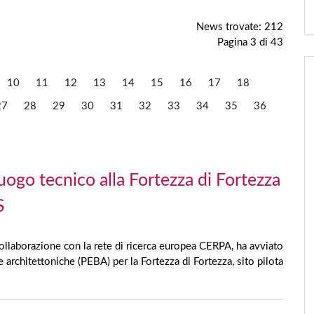
News trovate: 212
Pagina 3 di 43
10
11
12
13
14
15
16
17
18
27
28
29
30
31
32
33
34
35
36
lluogo tecnico alla Fortezza di Fortezza
S
ollaborazione con la rete di ricerca europea CERPA, ha avviato
e architettoniche (PEBA) per la Fortezza di Fortezza, sito pilota