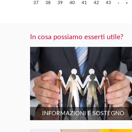
37
38
39
40
41
42
43
›
»
In cosa possiamo esserti utile?
INFORMAZIONI E SOSTEGNO