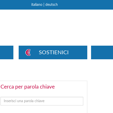
|
italiano
deutsch
SOSTIENICI
Cerca per parola chiave